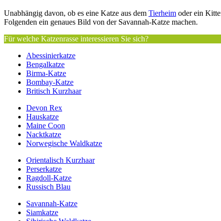
Unabhängig davon, ob es eine Katze aus dem
Tierheim
oder ein Kitte
Folgenden ein genaues Bild von der Savannah-Katze machen.
Für welche Katzenrasse interessieren Sie sich?
Abessinierkatze
Bengalkatze
Birma-Katze
Bombay-Katze
Britisch Kurzhaar
Devon Rex
Hauskatze
Maine Coon
Nacktkatze
Norwegische Waldkatze
Orientalisch Kurzhaar
Perserkatze
Ragdoll-Katze
Russisch Blau
Savannah-Katze
Siamkatze