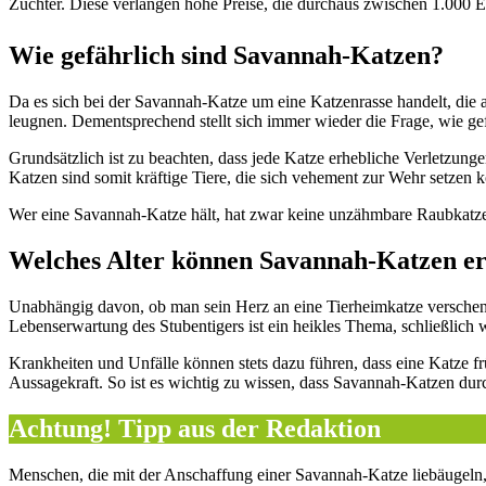
Züchter. Diese verlangen hohe Preise, die durchaus zwischen 1.000 
Wie gefährlich sind Savannah-Katzen?
Da es sich bei der Savannah-Katze um eine Katzenrasse handelt, die au
leugnen. Dementsprechend stellt sich immer wieder die Frage, wie ge
Grundsätzlich ist zu beachten, dass jede Katze erhebliche Verletzunge
Katzen sind somit kräftige Tiere, die sich vehement zur Wehr setzen 
Wer eine Savannah-Katze hält, hat zwar keine unzähmbare Raubkatze 
Welches Alter können Savannah-Katzen er
Unabhängig davon, ob man sein Herz an eine Tierheimkatze verschenkt
Lebenserwartung des Stubentigers ist ein heikles Thema, schließlich 
Krankheiten und Unfälle können stets dazu führen, dass eine Katze fr
Aussagekraft. So ist es wichtig zu wissen, dass Savannah-Katzen dur
Achtung! Tipp aus der Redaktion
Menschen, die mit der Anschaffung einer Savannah-Katze liebäugeln, 