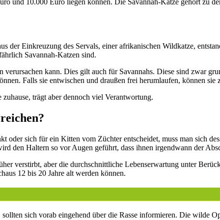
Euro und 10.000 Euro liegen können. Die Savannah-Katze gehört zu den
s der Einkreuzung des Servals, einer afrikanischen Wildkatze, entstande
fährlich Savannah-Katzen sind.
n verursachen kann. Dies gilt auch für Savannahs. Diese sind zwar grun
können. Falls sie entwischen und draußen frei herumlaufen, können sie
zuhause, trägt aber dennoch viel Verantwortung.
reichen?
 oder sich für ein Kitten vom Züchter entscheidet, muss man sich dess
wird den Haltern so vor Augen geführt, dass ihnen irgendwann der Absc
üher verstirbt, aber die durchschnittliche Lebenserwartung unter Berüc
chaus 12 bis 20 Jahre alt werden können.
sollten sich vorab eingehend über die Rasse informieren. Die wilde O